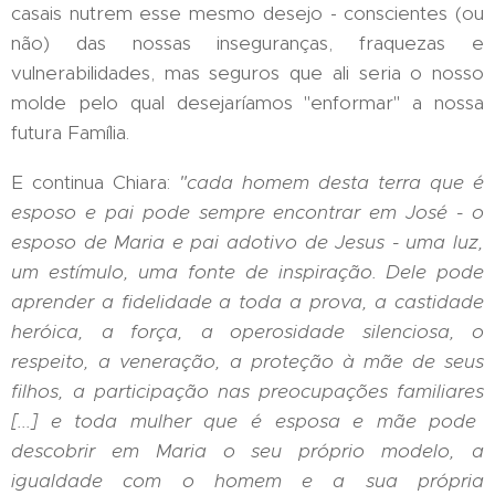
casais nutrem esse mesmo desejo - conscientes (ou
não) das nossas inseguranças, fraquezas e
vulnerabilidades, mas seguros que ali seria o nosso
molde pelo qual desejaríamos "enformar" a nossa
futura Família.
E continua Chiara:
"cada homem desta terra que
é
esposo e pai pode sempre encontrar em Jos
é -
o
esposo de Maria e pai adotivo de Jesus
-
uma luz,
um est
í
mulo, uma fonte de inspiração. Dele pode
aprender a fidelidade a toda a prova, a castidade
heróica
, a forç
a, a operosidade silenciosa, o
respeito, a veneraçã
o, a prote
çã
o à m
ãe de seus
filhos, a participação nas preocupaçõ
es familiares
[...] e toda mulher que
é
esposa e m
ãe pode
descobrir em Maria o seu pr
ó
prio modelo, a
igualdade com o homem e a sua pr
ó
pria