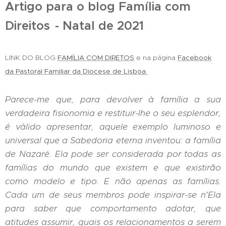
Artigo para o blog Família com
Direitos
- Natal de 2021
LINK DO BLOG
FAMÍLIA COM DIRETOS
e na página
Facebook
da Pastoral Familiar da Diocese de Lisboa
Parece-me que, para devolver
à famí
lia a sua
verdadeira fisionomia e restituir-lhe o seu esplendor,
é
vá
lido apresentar, aquele exemplo luminoso e
universal que a Sabedoria eterna inventou: a fam
í
lia
de Nazar
é
. Ela pode ser considerada por todas as
fam
í
lias do mundo que existem e que existirão
como modelo e tipo. E não apenas as fam
í
lias.
Cada um de seus membros pode inspirar-se n'Ela
para saber que comportamento adotar, que
atitudes assumir, quais os relacionamentos a serem