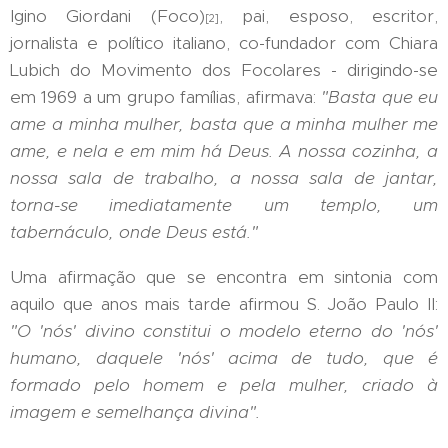
Igino Giordani (Foco)
, pai, esposo, escritor,
[2]
jornalista e político italiano, co-fundador com Chiara
Lubich do Movimento dos Focolares - dirigindo-se
em 1969 a um grupo famílias, afirmava:
"Basta que eu
ame a minha mulher, basta que a minha mulher me
ame, e nela e em mim h
á
Deus. A nossa cozinha, a
nossa sala de trabalho, a nossa sala de jantar,
torna-se imediatamente um templo, um
tabern
á
culo, onde Deus est
á.
"
Uma afirmação que se encontra em sintonia com
aquilo que anos mais tarde afirmou S. João Paulo II:
"O 'n
ó
s' divino constitui o modelo eterno do 'n
ó
s'
humano, daquele 'n
ó
s' acima de tudo, que
é
formado pelo homem e pela mulher, criado
à
imagem e semelhan
ç
a divina
".