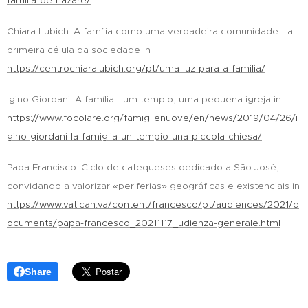
familia-de-nazare/
Chiara Lubich: A família como uma verdadeira comunidade - a
primeira célula da sociedade in
https://centrochiaralubich.org/pt/uma-luz-para-a-familia/
Igino Giordani: A família - um templo, uma pequena igreja in
https://www.focolare.org/famiglienuove/en/news/2019/04/26/i
gino-giordani-la-famiglia-un-tempio-una-piccola-chiesa/
Papa Francisco: Ciclo de catequeses dedicado a São José,
convidando a valorizar «periferias» geográficas e existenciais in
https://www.vatican.va/content/francesco/pt/audiences/2021/d
ocuments/papa-francesco_20211117_udienza-generale.html
Share