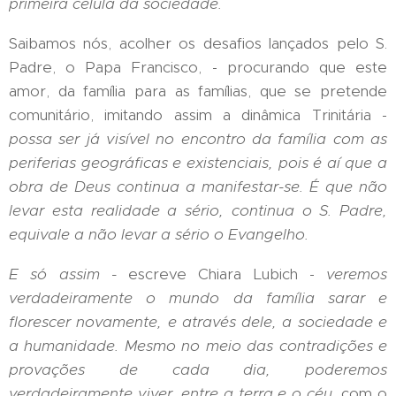
primeira c
é
lula da sociedade.
Saibamos nós, acolher os desafios lançados pelo S.
Padre, o Papa Francisco, - procurando que este
amor, da família para as famílias, que se pretende
comunitário, imitando assim a dinâmica Trinitária -
possa ser já visível no encontro da família com as
periferias geográficas e existenciais, pois é aí que a
obra de Deus continua a manifestar-se. É que não
levar esta realidade a s
é
rio, continua o S. Padre,
equivale a n
ão levar a s
é
rio o Evangelho.
E só assim -
escreve Chiara Lubich -
veremos
verdadeiramente o mundo da fam
í
lia sarar e
florescer novamente, e atrav
é
s dele, a sociedade e
a humanidade. Mesmo no meio das contradições e
provações de cada dia, poderemos
verdadeiramente viver, entre a terra e o c
é
u
,
com o