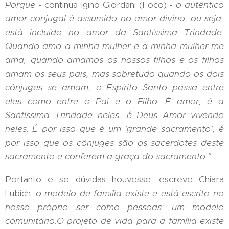
Porque
- continua Igino Giordani (Foco) -
o
aut
ê
ntico
amor conjugal
é
assumido no amor divino, ou seja,
est
á incluí
do no amor da Sant
í
ssima Trindade.
Quando amo a minha mulher e a minha mulher me
ama, quando amamos os nossos filhos e os filhos
amam os seus pais, mas sobretudo quando os dois
c
ô
njuges se amam, o Esp
í
rito Santo passa entre
eles como entre o Pai e o Filho. É
amor,
é
a
Sant
í
ssima Trindade neles,
é
Deus Amor vivendo
neles. É por isso que
é
um '
grande sacramento
'
,
é
por isso que os c
ô
njuges s
ão os sacerdotes deste
sacramento e conferem a gra
ç
a do sacramento."
Portanto e se dúvidas houvesse, escreve Chiara
Lubich:
o
modelo de fam
í
lia existe e
está
escrito no
nosso pr
ó
prio ser como pessoas: um modelo
comunit
á
rio.
O projeto de vida para a fam
í
lia existe