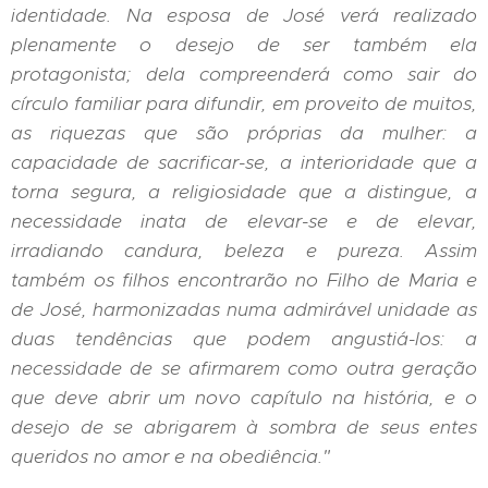
identidade. Na esposa de Jos
é
verá
realizado
plenamente o desejo de ser tamb
é
m ela
protagonista; dela compreender
á
como sair do
c
í
rculo familiar para difundir, em proveito de muitos,
as riquezas que são pr
ó
prias da mulher: a
capacidade de sacrificar-se, a interioridade que a
torna segura, a religiosidade que a distingue, a
necessidade inata de elevar-se e de elevar,
irradiando candura, beleza e pureza. Assim
tamb
é
m os filhos encontrarão no Filho de Maria e
de Jos
é
, harmonizadas numa admir
á
vel unidade as
duas tend
ê
ncias que podem angusti
á
-los: a
necessidade de se afirmarem como outra geração
que deve abrir um novo cap
í
tulo na hist
ó
ria, e o
desejo de se abrigarem
à
sombra de seus entes
queridos no amor e na obedi
ê
ncia."