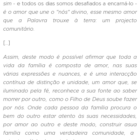
sim -
e todos os dias somos desafiados a encarná-lo
-
é
o amor que une o
"n
ós"
divino, esse mesmo amor
que a Palavra trouxe
à
terra: um projecto
comunit
á
rio.
[...]
Assim, deste modo é possível afirmar que toda a
vida da fam
í
lia
é
composta de amor, nas suas
v
á
rias expressões e nuances, e
é
uma interacçã
o
cont
í
nua de distinção e unidade, um amor que, se
iluminado pela f
é
, reconhece a sua fonte ao saber
morrer por outro, como o Filho de Deus soube fazer
por n
ó
s. Onde cada pessoa da família procura o
bem do outro estar atento às suas necessidades,
por amor ao outro
e
deste modo, construir
a
sua
famí
lia como uma verdadeira comunidade, a